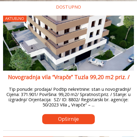
DOSTUPNO
AKTUELNO
Novogradnja vila “Vrapče” Tuzla 99,20 m2 priz. /
Tip ponude: prodaja/ Podtip nekretnine: stan u novogradnji/
Cijena: 371.901/ Površina: 99,20 m2/ Spratnost:priz. / Stanje: u
izgradnji/ Orjentacija: SZ/ ID: 8802/ Registarski br. agencije:
50/2023 Vila „ Vrapče“ – ...
Opširnije