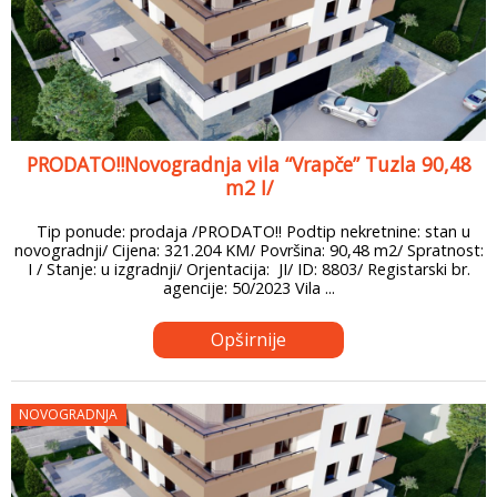
PRODATO!!Novogradnja vila “Vrapče” Tuzla 90,48
m2 I/
Tip ponude: prodaja /PRODATO!! Podtip nekretnine: stan u
novogradnji/ Cijena: 321.204 KM/ Površina: 90,48 m2/ Spratnost:
I / Stanje: u izgradnji/ Orjentacija: JI/ ID: 8803/ Registarski br.
agencije: 50/2023 Vila ...
Opširnije
NOVOGRADNJA