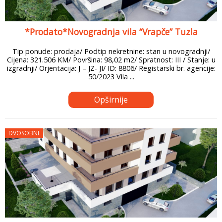
*Prodato*Novogradnja vila “Vrapče” Tuzla
Tip ponude: prodaja/ Podtip nekretnine: stan u novogradnji/
Cijena: 321.506 KM/ Površina: 98,02 m2/ Spratnost: III / Stanje: u
izgradnji/ Orjentacija: J – JZ- JI/ ID: 8806/ Registarski br. agencije:
50/2023 Vila ...
Opširnije
DVOSOBNI