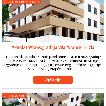
ČETVEROSOBNI PRODATO
*Prodato*Novogradnja vila “Vrapče” Tuzla
Tip ponude: prodaja/ Podtip nekretnine: stan u novogradnji/
Cijena: 296.451 KM/ Površina: 75,07m2/ Spratnost: II/ Stanje: u
izgradnji/ Orjentacija: SZ-JZ/ ID: 8800/ Registarski br. agencije:
50/2023 Vila „ Vrapče“ – manja ...
Opširnije
ČETVEROSOBNI