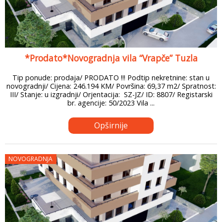
*Prodato*Novogradnja vila “Vrapče” Tuzla
Tip ponude: prodaja/ PRODATO !!! Podtip nekretnine: stan u
novogradnji/ Cijena: 246.194 KM/ Površina: 69,37 m2/ Spratnost:
III/ Stanje: u izgradnji/ Orjentacija: SZ-JZ/ ID: 8807/ Registarski
br. agencije: 50/2023 Vila ...
Opširnije
NOVOGRADNJA