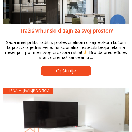
Tražiš vrhunski dizajn za svoj prostor?
Sada imaš priliku raditi s profesionalnom dizajnerskom kućom
koja stvara jedinstvena, funkcionalna i estetski besprijekorna
rješenja – po mjeri tvog prostora i stila!
Bilo da preuređuješ
stan, opremaš kancelariju ...
Opširnije
— IZNAJMLJIVANJE DO 50M²