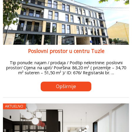
Poslovni prostor u centru Tuzle
Tip ponude: najam / prodaja / Podtip nekretnine: poslovni
prostor/ Cijena: na upit/ Površina: 86,20 m² ( prizemlje – 34,70
m² suteren – 51,50 m² )/ ID: 676/ Registarski br. ...
Opširnije
AKTUELNO