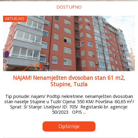
DOSTUPNO
AKTUELNO
NAJAM! Nenamješten dvosoban stan 61 m2,
Stupine, Tuzla
Tip ponude: najam/ Podtip nekretnine: nenamješten dvosoban
stan naselje Stupine u Tuzli/ Cijena: 550 KM/ Površina: 60,65 m²/
Sprat: 3/ Stanje: Useljivo/ ID: 705/ Registarski br. agencije:
50/2023 OPIS ...
Opširnije