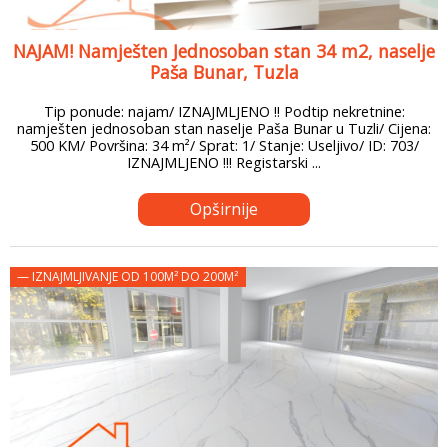
NAJAM! Namješten Jednosoban stan 34 m2, naselje
Paša Bunar, Tuzla
Tip ponude: najam/ IZNAJMLJENO !! Podtip nekretnine:
namješten jednosoban stan naselje Paša Bunar u Tuzli/ Cijena:
500 KM/ Površina: 34 m²/ Sprat: 1/ Stanje: Useljivo/ ID: 703/
IZNAJMLJENO !!! Registarski ...
Opširnije
— IZNAJMLJIVANJE OD 100M² DO 200M²