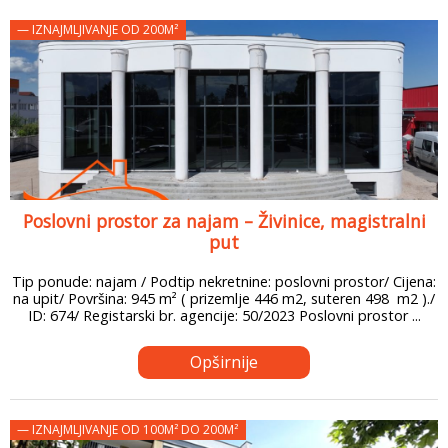
— IZNAJMLJIVANJE OD 200M²
Poslovni prostor za najam – Živinice, magistralni
put
Tip ponude: najam / Podtip nekretnine: poslovni prostor/ Cijena:
na upit/ Površina: 945 m² ( prizemlje 446 m2, suteren 498 m2 )./
ID: 674/ Registarski br. agencije: 50/2023 Poslovni prostor ...
Opširnije
— IZNAJMLJIVANJE OD 100M² DO 200M²