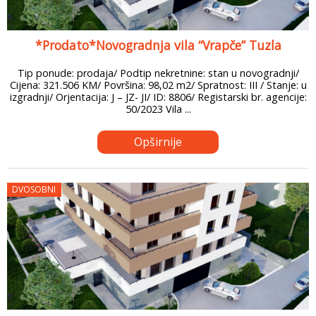
*Prodato*Novogradnja vila “Vrapče” Tuzla
Tip ponude: prodaja/ Podtip nekretnine: stan u novogradnji/
Cijena: 321.506 KM/ Površina: 98,02 m2/ Spratnost: III / Stanje: u
izgradnji/ Orjentacija: J – JZ- JI/ ID: 8806/ Registarski br. agencije:
50/2023 Vila ...
Opširnije
DVOSOBNI