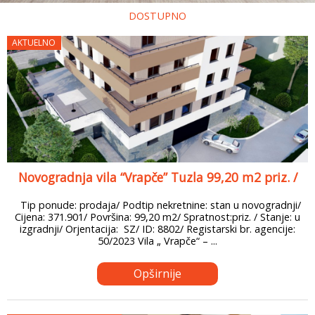
DOSTUPNO
AKTUELNO
Novogradnja vila “Vrapče” Tuzla 99,20 m2 priz. /
Tip ponude: prodaja/ Podtip nekretnine: stan u novogradnji/
Cijena: 371.901/ Površina: 99,20 m2/ Spratnost:priz. / Stanje: u
izgradnji/ Orjentacija: SZ/ ID: 8802/ Registarski br. agencije:
50/2023 Vila „ Vrapče“ – ...
Opširnije