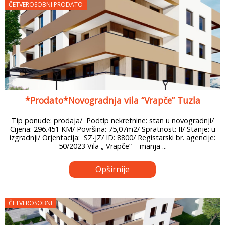
ČETVEROSOBNI PRODATO
*Prodato*Novogradnja vila “Vrapče” Tuzla
Tip ponude: prodaja/ Podtip nekretnine: stan u novogradnji/
Cijena: 296.451 KM/ Površina: 75,07m2/ Spratnost: II/ Stanje: u
izgradnji/ Orjentacija: SZ-JZ/ ID: 8800/ Registarski br. agencije:
50/2023 Vila „ Vrapče“ – manja ...
Opširnije
ČETVEROSOBNI