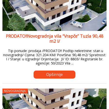
PRODATO!!Novogradnja vila “Vrapče” Tuzla 90,48
m2 I/
Tip ponude: prodaja /PRODATO!! Podtip nekretnine: stan u
novogradnji/ Cijena: 321.204 KM/ Površina: 90,48 m2/ Spratnost:
I / Stanje: u izgradnji/ Orjentacija: JI/ ID: 8803/ Registarski br.
agencije: 50/2023 Vila ...
Opširnije
NOVOGRADNJA