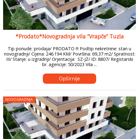
*Prodato*Novogradnja vila “Vrapče” Tuzla
Tip ponude: prodaja/ PRODATO !!! Podtip nekretnine: stan u
novogradnji/ Cijena: 246.194 KM/ Površina: 69,37 m2/ Spratnost:
III/ Stanje: u izgradnji/ Orjentacija: SZ-JZ/ ID: 8807/ Registarski
br. agencije: 50/2023 Vila ...
Opširnije
NOVOGRADNJA