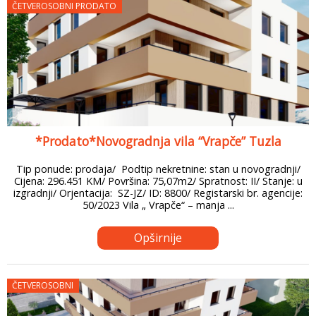
ČETVEROSOBNI PRODATO
*Prodato*Novogradnja vila “Vrapče” Tuzla
Tip ponude: prodaja/ Podtip nekretnine: stan u novogradnji/
Cijena: 296.451 KM/ Površina: 75,07m2/ Spratnost: II/ Stanje: u
izgradnji/ Orjentacija: SZ-JZ/ ID: 8800/ Registarski br. agencije:
50/2023 Vila „ Vrapče“ – manja ...
Opširnije
ČETVEROSOBNI