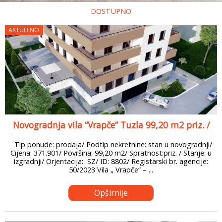
DOSTUPNO
AKTUELNO
Novogradnja vila “Vrapče” Tuzla 99,20 m2 priz. /
Tip ponude: prodaja/ Podtip nekretnine: stan u novogradnji/
Cijena: 371.901/ Površina: 99,20 m2/ Spratnost:priz. / Stanje: u
izgradnji/ Orjentacija: SZ/ ID: 8802/ Registarski br. agencije:
50/2023 Vila „ Vrapče“ – ...
Opširnije