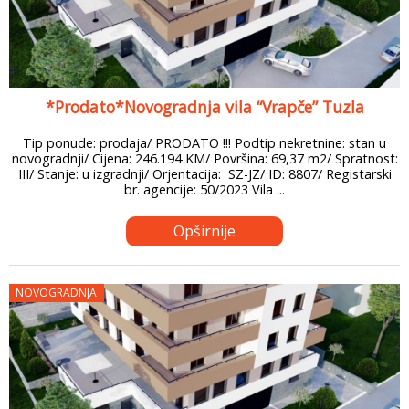
*Prodato*Novogradnja vila “Vrapče” Tuzla
Tip ponude: prodaja/ PRODATO !!! Podtip nekretnine: stan u
novogradnji/ Cijena: 246.194 KM/ Površina: 69,37 m2/ Spratnost:
III/ Stanje: u izgradnji/ Orjentacija: SZ-JZ/ ID: 8807/ Registarski
br. agencije: 50/2023 Vila ...
Opširnije
NOVOGRADNJA