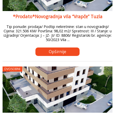
*Prodato*Novogradnja vila “Vrapče” Tuzla
Tip ponude: prodaja/ Podtip nekretnine: stan u novogradnji/
Cijena: 321.506 KM/ Površina: 98,02 m2/ Spratnost: III / Stanje: u
izgradnji/ Orjentacija: J – JZ- JI/ ID: 8806/ Registarski br. agencije:
50/2023 Vila ...
Opširnije
DVOSOBNI