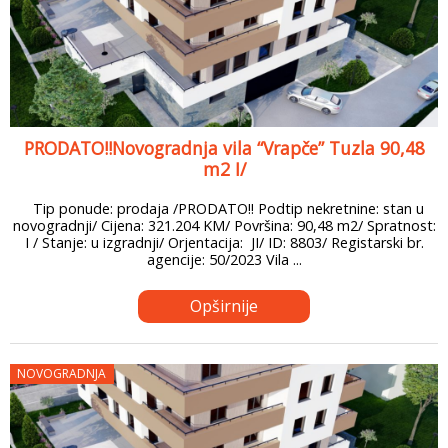
PRODATO!!Novogradnja vila “Vrapče” Tuzla 90,48
m2 I/
Tip ponude: prodaja /PRODATO!! Podtip nekretnine: stan u
novogradnji/ Cijena: 321.204 KM/ Površina: 90,48 m2/ Spratnost:
I / Stanje: u izgradnji/ Orjentacija: JI/ ID: 8803/ Registarski br.
agencije: 50/2023 Vila ...
Opširnije
NOVOGRADNJA