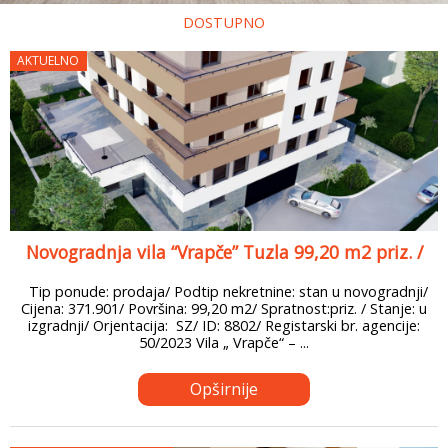
DOSTUPNO
AKTUELNO
Novogradnja vila “Vrapče” Tuzla 99,20 m2 priz. /
Tip ponude: prodaja/ Podtip nekretnine: stan u novogradnji/
Cijena: 371.901/ Površina: 99,20 m2/ Spratnost:priz. / Stanje: u
izgradnji/ Orjentacija: SZ/ ID: 8802/ Registarski br. agencije:
50/2023 Vila „ Vrapče“ – ...
Opširnije