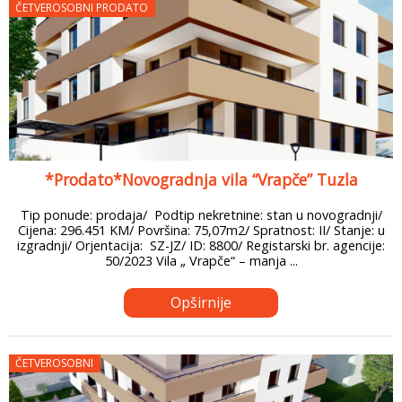
ČETVEROSOBNI PRODATO
*Prodato*Novogradnja vila “Vrapče” Tuzla
Tip ponude: prodaja/ Podtip nekretnine: stan u novogradnji/
Cijena: 296.451 KM/ Površina: 75,07m2/ Spratnost: II/ Stanje: u
izgradnji/ Orjentacija: SZ-JZ/ ID: 8800/ Registarski br. agencije:
50/2023 Vila „ Vrapče“ – manja ...
Opširnije
ČETVEROSOBNI