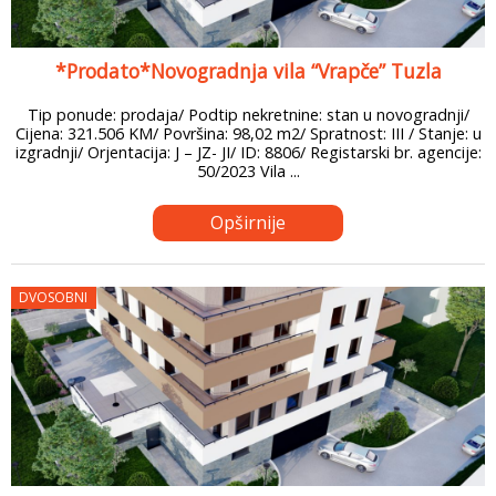
*Prodato*Novogradnja vila “Vrapče” Tuzla
Tip ponude: prodaja/ Podtip nekretnine: stan u novogradnji/
Cijena: 321.506 KM/ Površina: 98,02 m2/ Spratnost: III / Stanje: u
izgradnji/ Orjentacija: J – JZ- JI/ ID: 8806/ Registarski br. agencije:
50/2023 Vila ...
Opširnije
DVOSOBNI