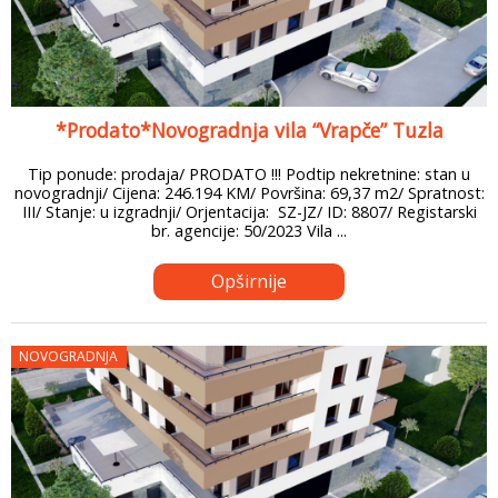
*Prodato*Novogradnja vila “Vrapče” Tuzla
Tip ponude: prodaja/ PRODATO !!! Podtip nekretnine: stan u
novogradnji/ Cijena: 246.194 KM/ Površina: 69,37 m2/ Spratnost:
III/ Stanje: u izgradnji/ Orjentacija: SZ-JZ/ ID: 8807/ Registarski
br. agencije: 50/2023 Vila ...
Opširnije
NOVOGRADNJA