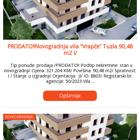
PRODATO!!Novogradnja vila “Vrapče” Tuzla 90,48
m2 I/
Tip ponude: prodaja /PRODATO!! Podtip nekretnine: stan u
novogradnji/ Cijena: 321.204 KM/ Površina: 90,48 m2/ Spratnost:
I / Stanje: u izgradnji/ Orjentacija: JI/ ID: 8803/ Registarski br.
agencije: 50/2023 Vila ...
Opširnije
NOVOGRADNJA