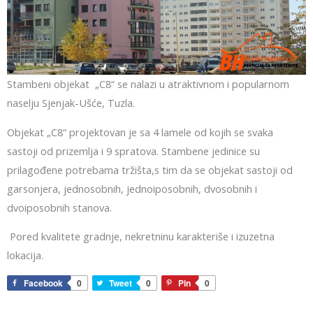
Stambeni objekat „C8“ se nalazi u atraktivnom i popularnom
naselju Sjenjak-Ušće, Tuzla.
Objekat „C8“ projektovan je sa 4 lamele od kojih se svaka
sastoji od prizemlja i 9 spratova. Stambene jedinice su
prilagođene potrebama tržišta,s tim da se objekat sastoji od
garsonjera, jednosobnih, jednoiposobnih, dvosobnih i
dvoiposobnih stanova.
Pored kvalitete gradnje, nekretninu karakteriše i izuzetna
lokacija.
Facebook
0
Tweet
0
Pin
0