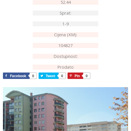
52.44
Sprat:
1-9
Cijena (KM):
104827
Dostupnost:
Prodato
Facebook
0
Tweet
0
Pin
0