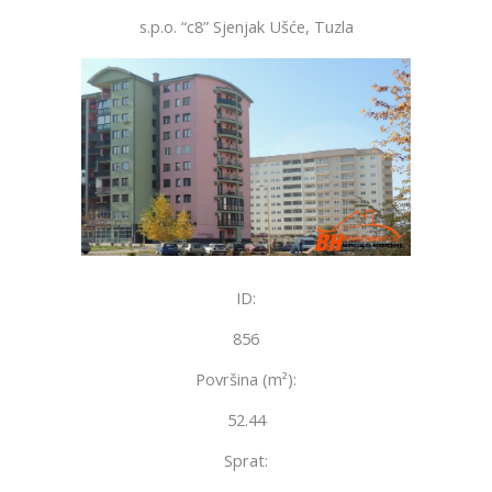
s.p.o. “c8” Sjenjak Ušće, Tuzla
ID:
856
Površina (m²):
52.44
Sprat: