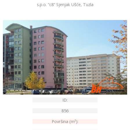
s.p.o. “c8” Sjenjak Ušće, Tuzla
ID:
856
Površina (m²):