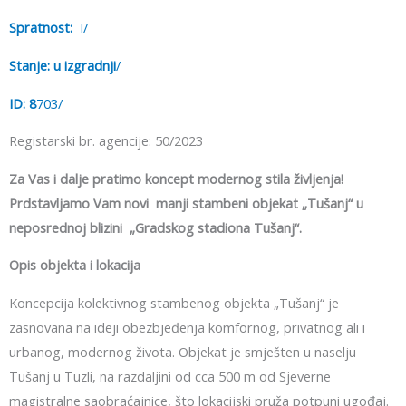
Spratnost:
I/
Stanje: u izgradnji
/
ID: 8
703/
Registarski br. agencije: 50/2023
Za Vas i dalje pratimo koncept modernog stila življenja!
Prdstavljamo Vam novi manji stambeni objekat „Tušanj“ u
neposrednoj blizini „Gradskog stadiona Tušanj“.
Opis objekta i lokacija
Koncepcija kolektivnog stambenog objekta „Tušanj“ je
zasnovana na ideji obezbjeđenja komfornog, privatnog ali i
urbanog, modernog života. Objekat je smješten u naselju
Tušanj u Tuzli, na razdaljini od cca 500 m od Sjeverne
magistralne saobraćajnice, što lokacijski pruža potpuni ugođaj.