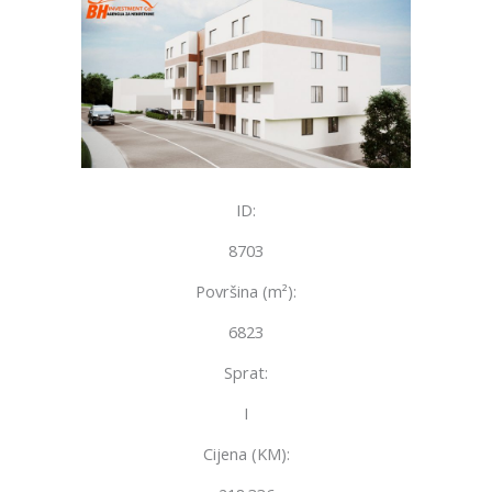
ID:
8703
Površina (m²):
6823
Sprat:
I
Cijena (KM):