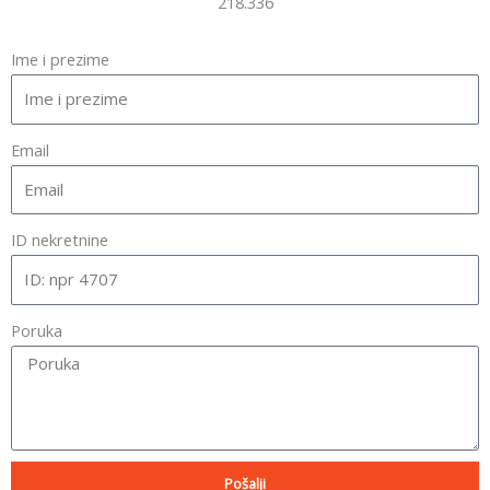
218.336
Ime i prezime
Email
ID nekretnine
Poruka
Pošalji