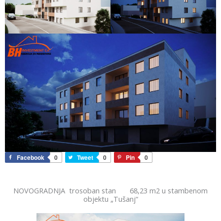
Facebook
0
Tweet
0
Pin
0
NOVOGRADNJA trosoban stan 68,23 m2 u stambenom
objektu „Tušanj“