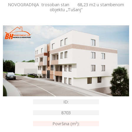
NOVOGRADNJA trosoban stan 68,23 m2 u stambenom
objektu „Tušanj“
ID:
8703
Površina (m²):