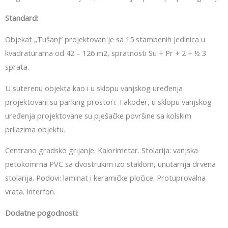
Standard:
Objekat „Tušanj“ projektovan je sa 15 stambenih jedinica u
kvadraturama od 42 – 126 m2, spratnosti Su + Pr + 2 + ½ 3
sprata.
U suterenu objekta kao i u sklopu vanjskog uređenja
projektovani su parking prostori. Također, u sklopu vanjskog
uređenja projektovane su pješačke površine sa kolskim
prilazima objektu.
Centrano gradsko grijanje. Kalorimetar. Stolarija: vanjska
petokomrna PVC sa dvostrukim izo staklom, unutarnja drvena
stolarija. Podovi: laminat i keramičke pločice. Protuprovalna
vrata. Interfon.
Dodatne pogodnosti: