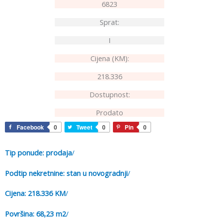
6823
Sprat:
I
Cijena (KM):
218.336
Dostupnost:
Prodato
Facebook
0
Tweet
0
Pin
0
Tip ponude: prodaja
/
Podtip nekretnine: stan u novogradnji
/
Cijena: 218.336 KM
/
Površina: 68,23 m2
/