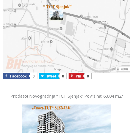
Facebook
0
Tweet
0
Pin
0
Prodato! Novogradnja “TCT Sjenjak” Površina: 63,04 m2/