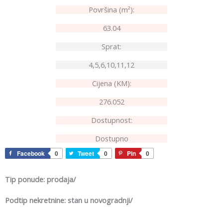
Površina (m²):
63.04
Sprat:
4,5,6,10,11,12
Cijena (KM):
276.052
Dostupnost:
Dostupno
Facebook
0
Tweet
0
Pin
0
Tip ponude: prodaja/
Podtip nekretnine: stan u novogradnji/