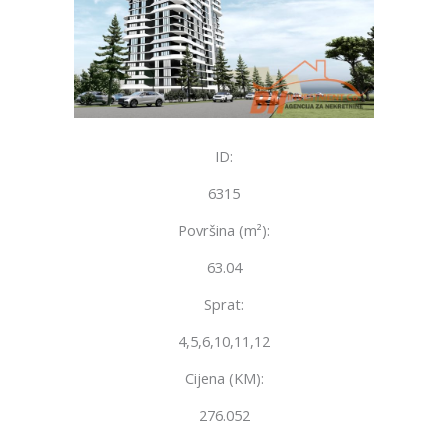
ID:
6315
Površina (m²):
63.04
Sprat:
4,5,6,10,11,12
Cijena (KM):
276.052