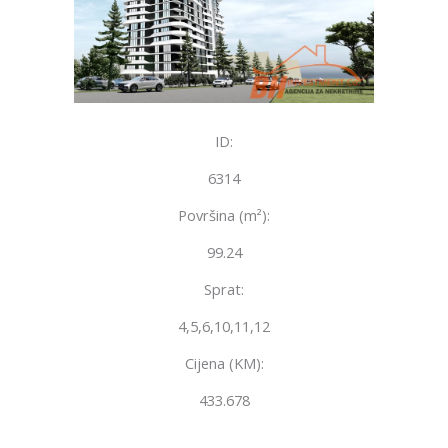
ID:
6314
Površina (m²):
99.24
Sprat:
4,5,6,10,11,12
Cijena (KM):
433.678