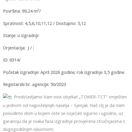
2
Površina: 99,24 m
/
Spratnost: 4,5,6,10,11,12 / Dostupno: 5,12
Stanje: u izgradnji
/
Orjentacija: J /
I
ID: 6314/
Početak izgradnje: April 2026 godine; rok izgradnje 3,5 godine
Registarski br. agencije: 50/2023
Predstavljamo Vam novi objekat „TOWER-TCT“ smješten
u jednom od najpoželjnijih naselja – Sjenjak. Naš cilj je da Vam
ponudimo dom u kojem ćete se osjećati sigurno i ugodno, uz
garanciju da je svaka faza izgradnje provjerena stručnjacima s
dugogodišnjim iskustvom.