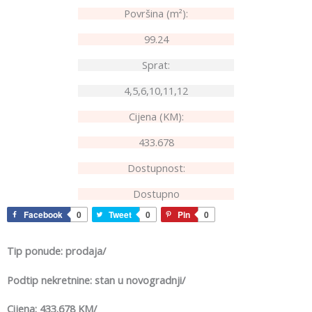
Površina (m²):
99.24
Sprat:
4,5,6,10,11,12
Cijena (KM):
433.678
Dostupnost:
Dostupno
Facebook
0
Tweet
0
Pin
0
Tip ponude: prodaja/
Podtip nekretnine: stan u novogradnji/
Cijena: 433.678 KM/