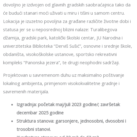
dovoljno je izdvojen od glavnih gradskih saobraćajnica tako da
će budući stanari moći uživati u miru i tišini u samom centru.
Lokacija je izuzetno povoljna za građane različite životne dobi i
statusa jer se u neposrednoj blizini nalaze: Turalibegova
džamija, gradski park, katolički školski centar, JU Narodna i
univerzitetska Biblioteka “Derviš Sušić”, osnovne i srednje škole,
obdaništa, visokoškolske ustanove, sportsko rekreativni
kompleks “Panonska jezera”, te drugi neophodni sadržaji.
Projektovan u savremenom duhu uz maksimalno poštivanje
lokalnog ambijenta, primjenom visokokvalitetne gradnje i
savremenih materijala.
Izgradnja: početak maj/juli 2023 godine/; završetak
decembar 2025 godine
Struktura stanova: garsonjere, jednosobni, dvosobni i
trosobni stanovi.