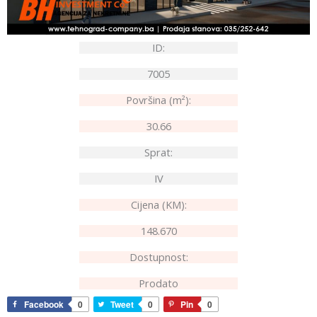
ID:
7005
Površina (m²):
30.66
Sprat:
IV
Cijena (KM):
148.670
Dostupnost:
Prodato
Facebook
0
Tweet
0
Pin
0