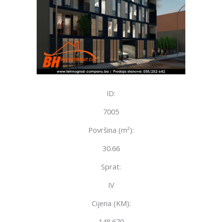
ID:
7005
Površina (m²):
30.66
Sprat:
IV
Cijena (KM):
148.670