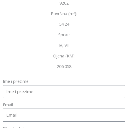
9202
Površina (m²):
54.24
Sprat:
IV, VII
Cijena (KM):
206.058
Ime i prezime
Email