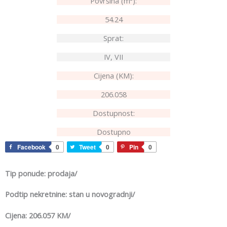
Površina (m²):
54.24
Sprat:
IV, VII
Cijena (KM):
206.058
Dostupnost:
Dostupno
Facebook
0
Tweet
0
Pin
0
Tip ponude: prodaja/
Podtip nekretnine: stan u novogradnji/
Cijena: 206.057 KM/