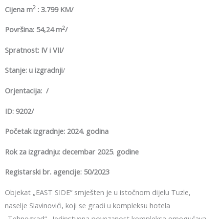
2
Cijena m
: 3.799 KM/
2
Površina: 54,24 m
/
Spratnost: IV i VII/
Stanje: u izgradnji
/
Orjentacija: /
ID: 9202/
Početak izgradnje: 2024. godina
Rok za izgradnju: decembar 2025
.
godine
Registarski br. agencije: 50/2023
Objekat „EAST SIDE“ smješten je u istočnom dijelu Tuzle,
naselje Slavinovići, koji se gradi u kompleksu hotela
„Tehnograd“. Jedinstvena povezanost kompleksa omogućava