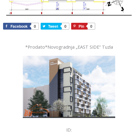
Facebook
0
Tweet
0
Pin
0
*Prodato*Novogradnja „EAST SIDE“ Tuzla
ID: