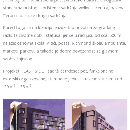
stanarima pristup i korištenje sadržaja wellness centra, bazena,
Teracce bara, te drugih sadržaja.
Pored toga sama lokacija je izuzetno povoljna za građane
različite životne dobi i statusa jer se u radijusu od cca. 500 m
nalaze: osnovna škola, vrtići, pošta, Richmond škola, ambulanta,
marketi, parkovi, a takođe je dobra povezanost sa glavnom
saobraćajnicom.
Projekat „EAST SIDE“ sadrži četrdeset pet, funkcionalno i
estetski organizovane, stambene jedinice u kvadraturama od
2
2
29 m
– 55 m
.