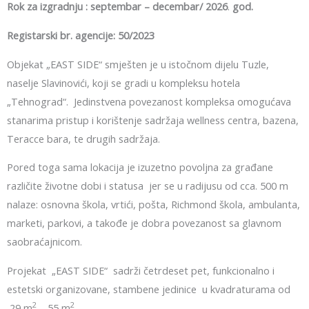
Rok za izgradnju : septembar – decembar/ 2026
.
god.
Registarski br. agencije: 50/2023
Objekat „EAST SIDE“ smješten je u istočnom dijelu Tuzle,
naselje Slavinovići, koji se gradi u kompleksu hotela
„Tehnograd“. Jedinstvena povezanost kompleksa omogućava
stanarima pristup i korištenje sadržaja wellness centra, bazena,
Teracce bara, te drugih sadržaja.
Pored toga sama lokacija je izuzetno povoljna za građane
različite životne dobi i statusa jer se u radijusu od cca. 500 m
nalaze: osnovna škola, vrtići, pošta, Richmond škola, ambulanta,
marketi, parkovi, a takođe je dobra povezanost sa glavnom
saobraćajnicom.
Projekat „EAST SIDE“ sadrži četrdeset pet, funkcionalno i
estetski organizovane, stambene jedinice u kvadraturama od
2
2
29 m
– 55 m
.