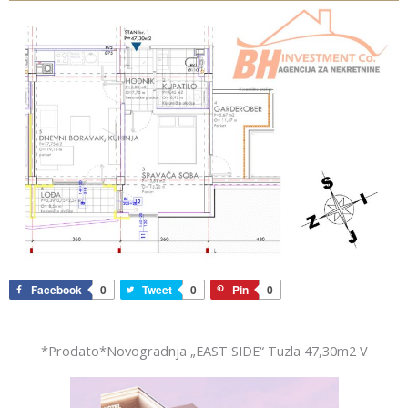
Facebook
0
Tweet
0
Pin
0
*Prodato*Novogradnja „EAST SIDE“ Tuzla 47,30m2 V