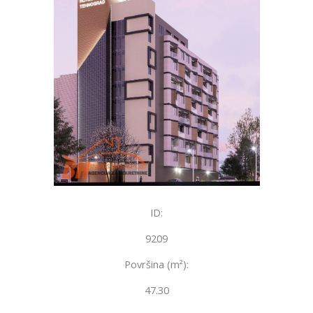
ID:
9209
Površina (m²):
47.30