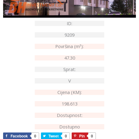
ID:
9209
Površina (m²):
47.30
Sprat:
V
Cijena (KM):
198.613
Dostupnost:
Dostupno
Facebook
0
Tweet
0
Pin
0