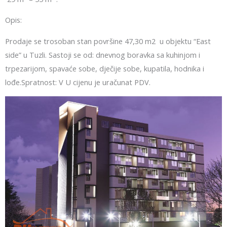
Opis:
Prodaje se trosoban stan površine 47,30 m2 u objektu “East
side” u Tuzli. Sastoji se od: dnevnog boravka sa kuhinjom i
trpezarijom, spavaće sobe, dječije sobe, kupatila, hodnika i
lođe.Spratnost: V U cijenu je uračunat PDV.