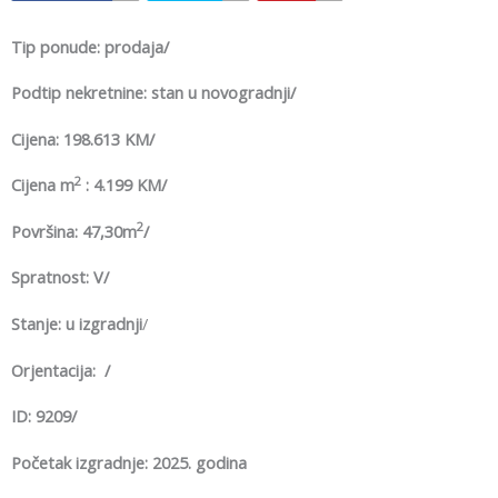
Tip ponude: prodaja/
Podtip nekretnine: stan u novogradnji/
Cijena: 198.613 KM/
2
Cijena m
: 4.199 KM/
2
Površina: 47,30m
/
Spratnost: V/
Stanje: u izgradnji
/
Orjentacija: /
ID: 9209/
Početak izgradnje: 2025. godina