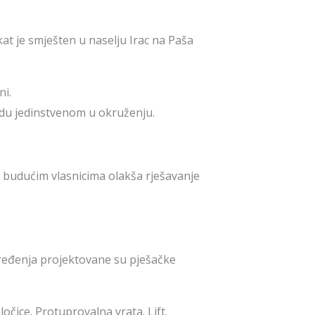
t je smješten u naselju Irac na Paša
ni.
udu jedinstvenom u okruženju.
e budućim vlasnicima olakša rješavanje
uređenja projektovane su pješačke
očice. Protuprovalna vrata. Lift.