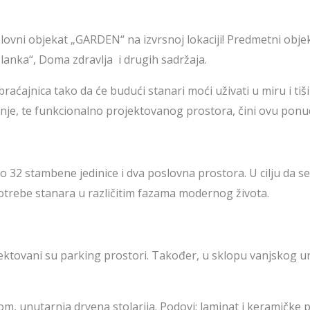
vni objekat „GARDEN“ na izvrsnoj lokaciji! Predmetni objeka
lanka“, Doma zdravlja i drugih sadržaja.
aćajnica tako da će budući stanari moći uživati u miru i tiši
dnje, te funkcionalno projektovanog prostora, čini ovu pon
 32 stambene jedinice i dva poslovna prostora. U cilju da s
otrebe stanara u različitim fazama modernog života.
ektovani su parking prostori. Također, u sklopu vanjskog 
, unutarnja drvena stolarija. Podovi: laminat i keramičke pl