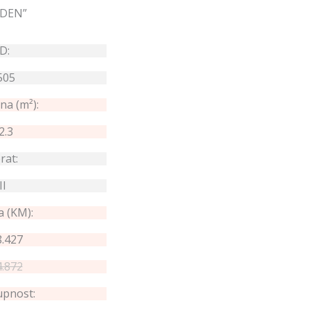
RDEN”
ID:
505
na (m²):
2.3
rat:
II
a (KM):
.427
.872
pnost: