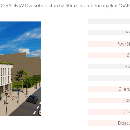
GRADNJA! Dvosoban stan 62,30m2, stambeni objekat “GA
5
Površi
6
Sp
Cijen
208
214
Dostu