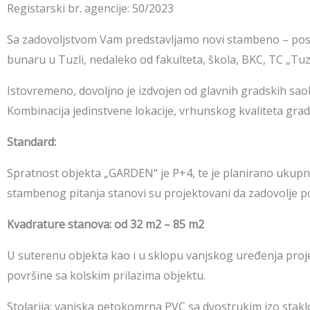
Registarski br. agencije: 50/2023
Sa zadovoljstvom Vam predstavljamo novi stambeno – poslo
bunaru u Tuzli, nedaleko od fakulteta, škola, BKC, TC „Tuz
Istovremeno, dovoljno je izdvojen od glavnih gradskih saobr
Kombinacija jedinstvene lokacije, vrhunskog kvaliteta gra
Standard:
Spratnost objekta „GARDEN“ je P+4, te je planirano ukupno
stambenog pitanja stanovi su projektovani da zadovolje p
Kvadrature stanova: od 32 m2 – 85 m2
U suterenu objekta kao i u sklopu vanjskog uređenja proj
površine sa kolskim prilazima objektu.
Stolarija: vanjska petokomrna PVC sa dvostrukim izo staklom