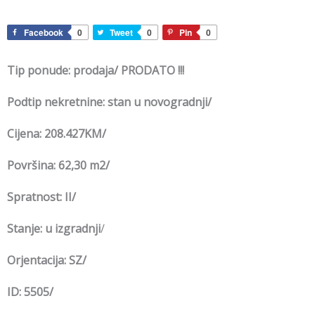
Facebook
0
Tweet
0
Pin
0
Tip ponude: prodaja/
PRODATO !!!
Podtip nekretnine: stan u novogradnji/
Cijena: 208.427KM/
Površina: 62,30 m2/
Spratnost: II/
Stanje: u izgradnji
/
Orjentacija:
SZ/
ID: 5505/