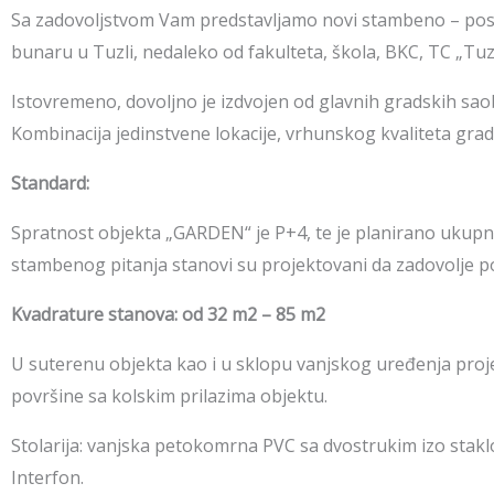
Sa zadovoljstvom Vam predstavljamo novi stambeno – poslo
bunaru u Tuzli, nedaleko od fakulteta, škola, BKC, TC „Tuz
Istovremeno, dovoljno je izdvojen od glavnih gradskih saobr
Kombinacija jedinstvene lokacije, vrhunskog kvaliteta gra
Standard:
Spratnost objekta „GARDEN“ je P+4, te je planirano ukupno
stambenog pitanja stanovi su projektovani da zadovolje p
Kvadrature stanova: od 32 m2 – 85 m2
U suterenu objekta kao i u sklopu vanjskog uređenja proj
površine sa kolskim prilazima objektu.
Stolarija: vanjska petokomrna PVC sa dvostrukim izo staklom
Interfon.