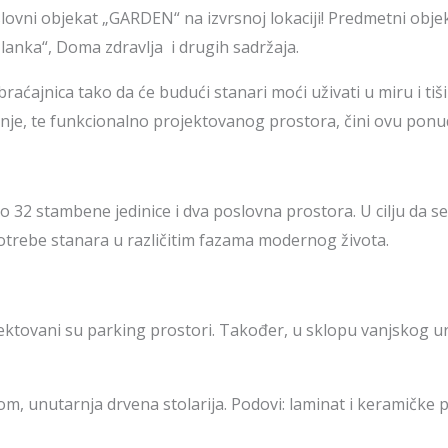
vni objekat „GARDEN“ na izvrsnoj lokaciji! Predmetni objeka
lanka“, Doma zdravlja i drugih sadržaja.
aćajnica tako da će budući stanari moći uživati u miru i tiši
dnje, te funkcionalno projektovanog prostora, čini ovu pon
 32 stambene jedinice i dva poslovna prostora. U cilju da s
otrebe stanara u različitim fazama modernog života.
ektovani su parking prostori. Također, u sklopu vanjskog 
, unutarnja drvena stolarija. Podovi: laminat i keramičke pl