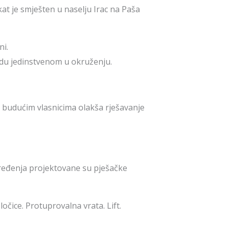
t je smješten u naselju Irac na Paša
ni.
udu jedinstvenom u okruženju.
e budućim vlasnicima olakša rješavanje
uređenja projektovane su pješačke
očice. Protuprovalna vrata. Lift.