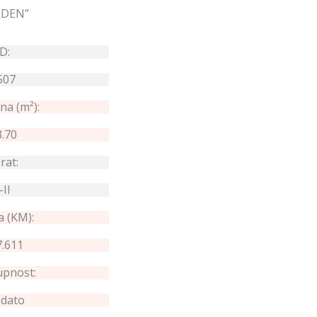
RDEN”
ID:
507
na (m²):
3.70
rat:
-II
a (KM):
.611
pnost:
dato