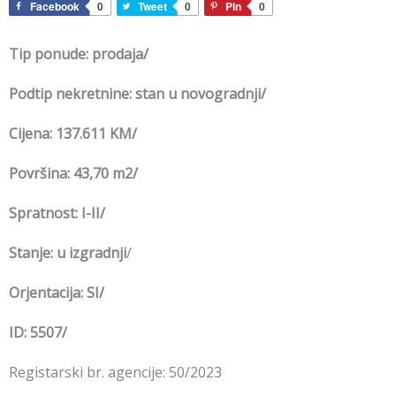
Facebook
0
Tweet
0
Pin
0
Tip ponude: prodaja/
Podtip nekretnine: stan u novogradnji/
Cijena: 137.611 KM/
Površina: 43,70 m2/
Spratnost: I-II/
Stanje: u izgradnji
/
Orjentacija:
SI/
ID: 5507/
Registarski br. agencije: 50/2023