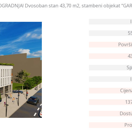
GRADNJA! Dvosoban stan 43,70 m2, stambeni objekat “GA
5
Površi
4
Sp
I
Cijen
137
Dostu
Pro