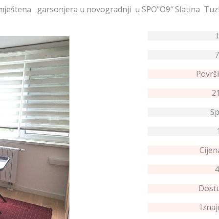
ještena garsonjera u novogradnji u SPO”O9″ Slatina T
7
Površi
2
Sp
Cijen
4
Dostu
Izna