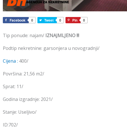
Facebook
0
Tweet
0
Pin
0
Tip ponude: najam/
IZNAJMLJENO !!!
Podtip nekretnine: garsonjera u novogradnji/
Cijena :
400/
Površina: 21,56 m2/
Sprat: 11/
Godina izgradnje: 2021/
Stanje: Useljivo/
ID:702/