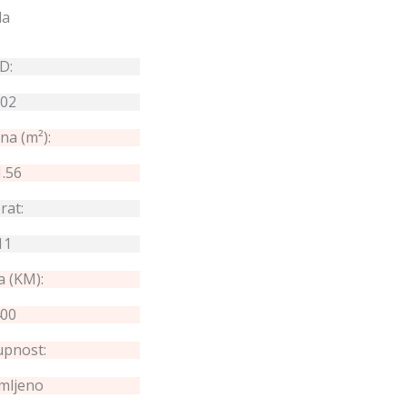
uzla
ID:
02
na (m²):
1.56
rat:
11
a (KM):
00
pnost:
jmljeno