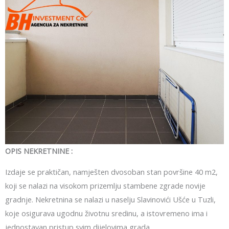
OPIS NEKRETNINE :
Izdaje se praktičan, namješten dvosoban stan površine 40 m2,
koji se nalazi na visokom prizemlju stambene zgrade novije
gradnje. Nekretnina se nalazi u naselju Slavinovići Ušće u Tuzli,
koje osigurava ugodnu životnu sredinu, a istovremeno ima i
jednostavan pristup svim dijelovima grada.