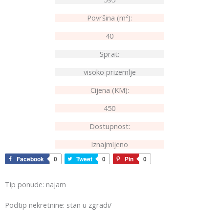
Površina (m²):
40
Sprat:
visoko prizemlje
Cijena (KM):
450
Dostupnost:
Iznajmljeno
Facebook
0
Tweet
0
Pin
0
Tip ponude: najam
Podtip nekretnine: stan u zgradi/