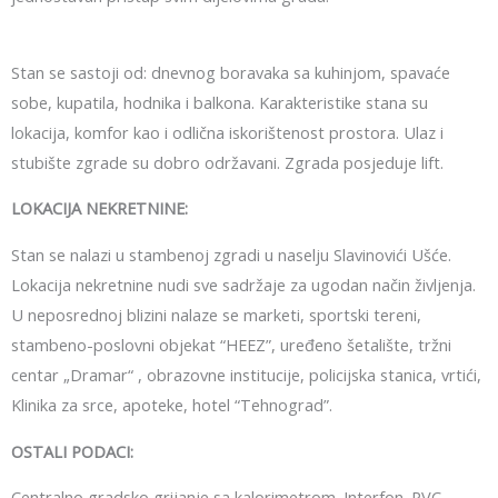
Stan se sastoji od: dnevnog boravaka sa kuhinjom, spavaće
sobe, kupatila, hodnika i balkona. Karakteristike stana su
lokacija, komfor kao i odlična iskorištenost prostora. Ulaz i
stubište zgrade su dobro održavani. Zgrada posjeduje lift.
LOKACIJA NEKRETNINE:
Stan se nalazi u stambenoj zgradi u naselju Slavinovići Ušće.
Lokacija nekretnine nudi sve sadržaje za ugodan način življenja.
U neposrednoj blizini nalaze se marketi, sportski tereni,
stambeno-poslovni objekat “HEEZ”, uređeno šetalište, tržni
centar „Dramar“ , obrazovne institucije, policijska stanica, vrtići,
Klinika za srce, apoteke, hotel “Tehnograd”.
OSTALI PODACI:
Centralno gradsko grijanje sa kalorimetrom. Interfon. PVC