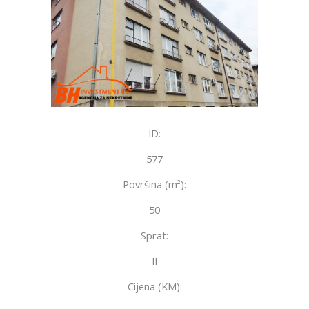
ID:
577
Površina (m²):
50
Sprat:
II
Cijena (KM):