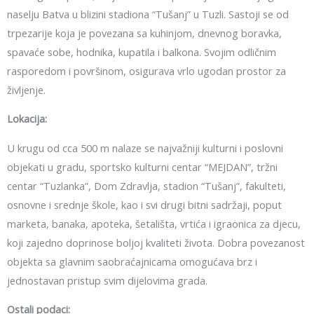
naselju Batva u blizini stadiona “Tušanj” u Tuzli. Sastoji se od
trpezarije koja je povezana sa kuhinjom, dnevnog boravka,
spavaće sobe, hodnika, kupatila i balkona. Svojim odličnim
rasporedom i površinom, osigurava vrlo ugodan prostor za
življenje.
Lokacija:
U krugu od cca 500 m nalaze se najvažniji kulturni i poslovni
objekati u gradu, sportsko kulturni centar “MEJDAN”, tržni
centar “Tuzlanka”, Dom Zdravlja, stadion “Tušanj”, fakulteti,
osnovne i srednje škole, kao i svi drugi bitni sadržaji, poput
marketa, banaka, apoteka, šetališta, vrtića i igraonica za djecu,
koji zajedno doprinose boljoj kvaliteti života. Dobra povezanost
objekta sa glavnim saobraćajnicama omogućava brz i
jednostavan pristup svim dijelovima grada.
Ostali podaci: