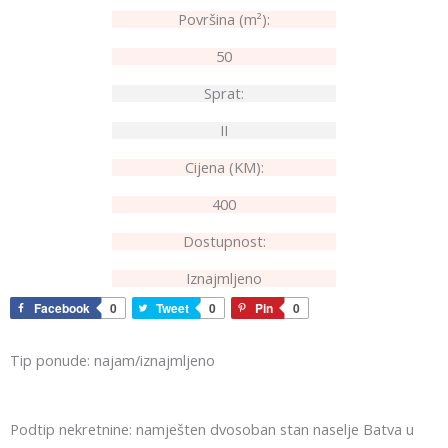
Površina (m²):
50
Sprat:
II
Cijena (KM):
400
Dostupnost:
Iznajmljeno
Facebook
0
Tweet
0
Pin
0
Tip ponude: najam/iznajmljeno
Podtip nekretnine: namješten dvosoban stan naselje Batva u