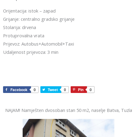
Orijentacija: istok – zapad
Grijanje: centralno gradsko grijanje
Stolarija: drvena
Protuprovalna vrata
Prijevoz: Autobus+Automobil+Taxi
Udaljenost prijevoza: 3 min
Facebook
0
Tweet
0
Pin
0
NAJAM! Namješten dvosoban stan 50 m2, naselje Batva, Tuzla