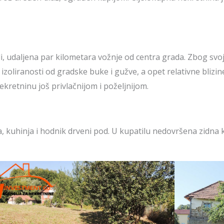
 udaljena par kilometara vožnje od centra grada. Zbog svoje 
 izoliranosti od gradske buke i gužve, a opet relativne blizi
kretninu još privlačnijom i poželjnijom.
, kuhinja i hodnik drveni pod. U kupatilu nedovršena zidna k