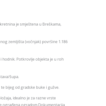
ekretnina je smještena u Breškama,
nog zemljišta (vočnjak) površine 1.186
i hodnik. Potkrovlje objekta je u roh
stava/šupa.
 te bijeg od gradske buke i gužve.
žaja, idealno je za razne vrste
a je ograđena ogradom.Dokumentacija