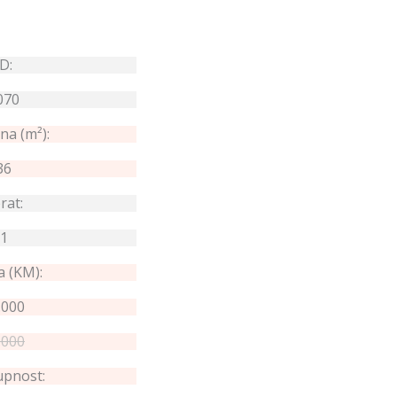
ID:
070
na (m²):
36
rat:
1
a (KM):
.000
.000
pnost: