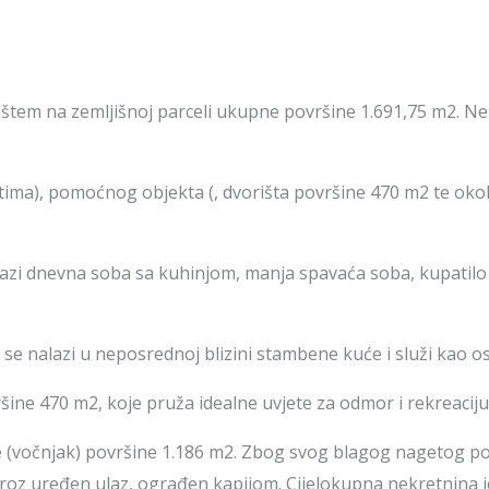
štem na zemljišnoj parceli ukupne površine 1.691,75 m2. N
tima), pomoćnog objekta (, dvorišta površine 470 m2 te okol
alazi dnevna soba sa kuhinjom, manja spavaća soba, kupatilo 
se nalazi u neposrednoj blizini stambene kuće i služi kao o
ine 470 m2, koje pruža idealne uvjete za odmor i rekreaciju
 (vočnjak) površine 1.186 m2. Zbog svog blagog nagetog polo
, kroz uređen ulaz, ograđen kapijom. Cijelokupna nekretnin