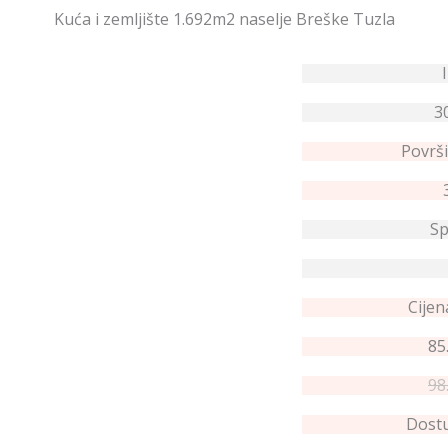
Kuća i zemljište 1.692m2 naselje Breške Tuzla
3
Površi
Sp
Cijen
85
98
Dostu