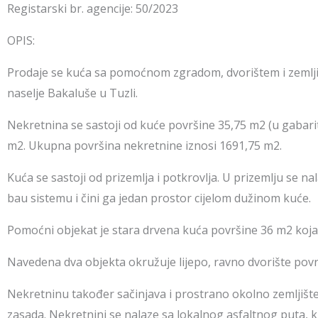
Registarski br. agencije: 50/2023
OPIS:
Prodaje se kuća sa pomoćnom zgradom, dvorištem i zemlji
naselje Bakaluše u Tuzli.
Nekretnina se sastoji od kuće površine 35,75 m2 (u gabari
m2. Ukupna površina nekretnine iznosi 1691,75 m2.
Kuća se sastoji od prizemlja i potkrovlja. U prizemlju se n
bau sistemu i čini ga jedan prostor cijelom dužinom kuće.
Pomoćni objekat je stara drvena kuća površine 36 m2 koja 
Navedena dva objekta okružuje lijepo, ravno dvorište površ
Nekretninu također sačinjava i prostrano okolno zemljište
zasada. Nekretnini se nalaze sa lokalnog asfaltnog puta