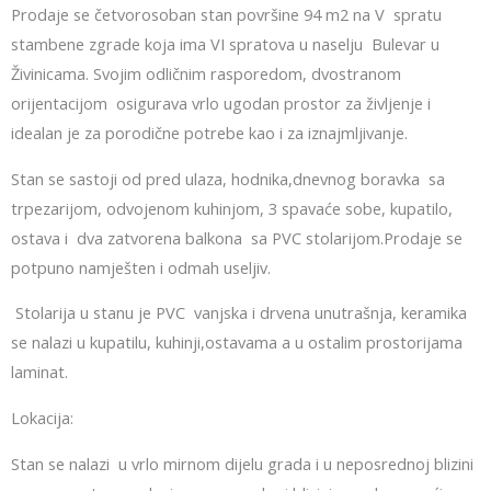
Prodaje se četvorosoban stan površine 94 m2 na V spratu
stambene zgrade koja ima VI spratova u naselju Bulevar u
Živinicama. Svojim odličnim rasporedom, dvostranom
orijentacijom osigurava vrlo ugodan prostor za življenje i
idealan je za porodične potrebe kao i za iznajmljivanje.
Stan se sastoji od pred ulaza, hodnika,dnevnog boravka sa
trpezarijom, odvojenom kuhinjom, 3 spavaće sobe, kupatilo,
ostava i dva zatvorena balkona sa PVC stolarijom.Prodaje se
potpuno namješten i odmah useljiv.
Stolarija u stanu je PVC vanjska i drvena unutrašnja, keramika
se nalazi u kupatilu, kuhinji,ostavama a u ostalim prostorijama
laminat.
Lokacija:
Stan se nalazi u vrlo mirnom dijelu grada i u neposrednoj blizini