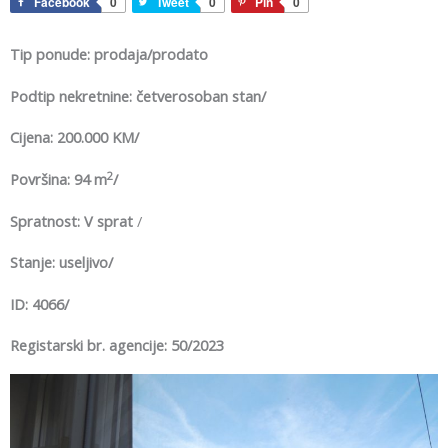
Facebook
0
Tweet
0
Pin
0
Tip ponude: prodaja/prodato
Podtip nekretnine: četverosoban stan/
Cijena: 200.000 KM/
2
Površina: 94 m
/
Spratnost: V sprat
/
Stanje: useljivo/
ID: 4066/
Registarski br. agencije: 50/2023