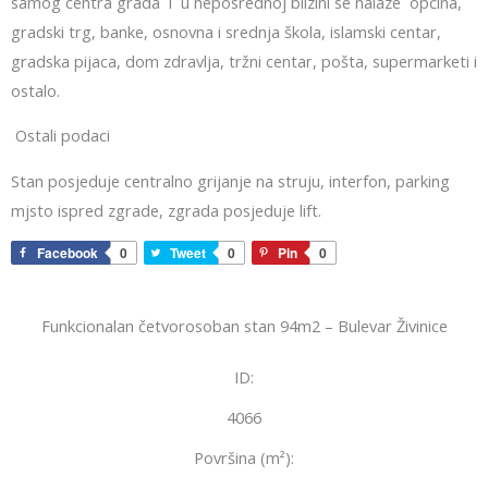
samog centra grada i u neposrednoj blizini se nalaze općina,
gradski trg, banke, osnovna i srednja škola, islamski centar,
gradska pijaca, dom zdravlja, tržni centar, pošta, supermarketi i
ostalo.
Ostali podaci
Stan posjeduje centralno grijanje na struju, interfon, parking
mjsto ispred zgrade, zgrada posjeduje lift.
Facebook
0
Tweet
0
Pin
0
Funkcionalan četvorosoban stan 94m2 – Bulevar Živinice
ID:
4066
Površina (m²):