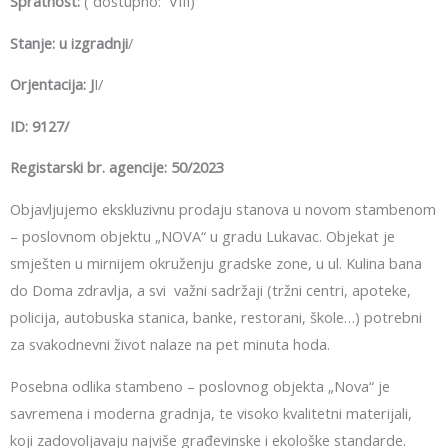
Spratnost:
( dostupno: VIII)
Stanje: u izgradnji
/
Orjentacija: J
I/
ID: 9127/
Registarski br. agencije: 50/2023
Objavljujemo ekskluzivnu prodaju stanova u novom stambenom
– poslovnom objektu „NOVA“ u gradu Lukavac. Objekat je
smješten u mirnijem okruženju gradske zone, u ul. Kulina bana
do Doma zdravlja, a svi važni sadržaji (tržni centri, apoteke,
policija, autobuska stanica, banke, restorani, škole…) potrebni
za svakodnevni život nalaze na pet minuta hoda.
Posebna odlika stambeno – poslovnog objekta „Nova“ je
savremena i moderna gradnja, te visoko kvalitetni materijali,
koji zadovoljavaju najviše građevinske i ekološke standarde.