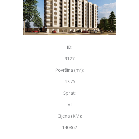
ID:
9127
Površina (m²):
47.75
Sprat:
VI
Cijena (KM):
140862