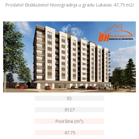
Prodato! Ekskluzivno! Novogradnja u gradu Lukavac 47,75 m2/
ID:
9127
Površina (m²):
47.75