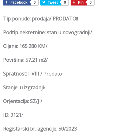
Facebook
0
Tweet
0
Pin
0
Tip ponude: prodaja/ PRODATO
!!
Podtip nekretnine: stan u novogradnji/
Cijena: 165.280 KM/
Površina: 57,21 m2/
Spratnost: I-VIII /
Prodato
Stanje: u izgradnji
/
Orjentacija: SZ/J /
ID: 9121
/
Registarski br. agencije: 50/2023