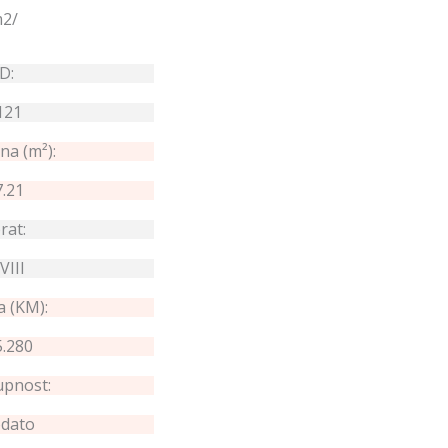
m2/
ID:
121
na (m²):
7.21
rat:
-VIII
a (KM):
.280
pnost:
dato