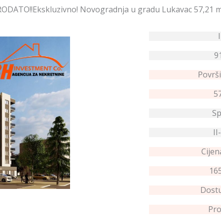
ODATO!!Ekskluzivno! Novogradnja u gradu Lukavac 57,21 
9
Površi
5
Sp
II
Cijen
165
Dostu
Pro