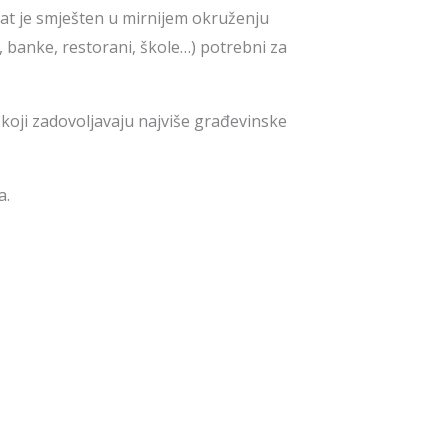
t je smješten u mirnijem okruženju
a, banke, restorani, škole…) potrebni za
koji zadovoljavaju najviše građevinske
a.