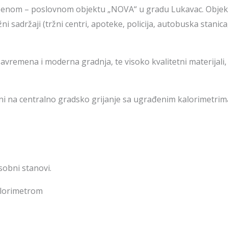
enom – poslovnom objektu „NOVA“ u gradu Lukavac. Objeka
i sadržaji (tržni centri, apoteke, policija, autobuska stanic
remena i moderna gradnja, te visoko kvalitetni materijali, 
čeni na centralno gradsko grijanje sa ugrađenim kalorimetrim
sobni stanovi.
kalorimetrom