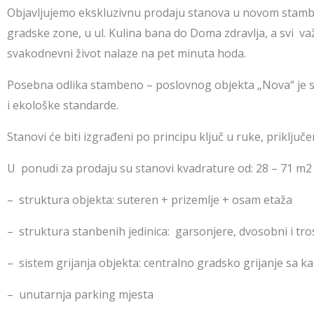
Objavljujemo ekskluzivnu prodaju stanova u novom stamb
gradske zone, u ul. Kulina bana do Doma zdravlja, a svi važn
svakodnevni život nalaze na pet minuta hoda.
Posebna odlika stambeno – poslovnog objekta „Nova“ je sav
i ekološke standarde.
Stanovi će biti izgrađeni po principu ključ u ruke, priklju
U ponudi za prodaju su stanovi kvadrature od: 28 – 71 m2
– struktura objekta: suteren + prizemlje + osam etaža
– struktura stanbenih jedinica: garsonjere, dvosobni i tro
– sistem grijanja objekta: centralno gradsko grijanje sa 
– unutarnja parking mjesta