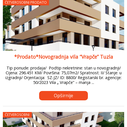
ČETVEROSOBNI PRODATO
*Prodato*Novogradnja vila “Vrapče” Tuzla
Tip ponude: prodaja/ Podtip nekretnine: stan u novogradnji/
Cijena: 296.451 KM/ Površina: 75,07m2/ Spratnost: II/ Stanje: u
izgradnji/ Orjentacija: SZ-JZ/ ID: 8800/ Registarski br. agencije:
50/2023 Vila „ Vrapče“ – manja ...
Opširnije
ČETVEROSOBNI