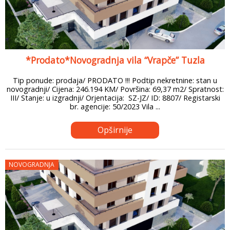
*Prodato*Novogradnja vila “Vrapče” Tuzla
Tip ponude: prodaja/ PRODATO !!! Podtip nekretnine: stan u
novogradnji/ Cijena: 246.194 KM/ Površina: 69,37 m2/ Spratnost:
III/ Stanje: u izgradnji/ Orjentacija: SZ-JZ/ ID: 8807/ Registarski
br. agencije: 50/2023 Vila ...
Opširnije
NOVOGRADNJA