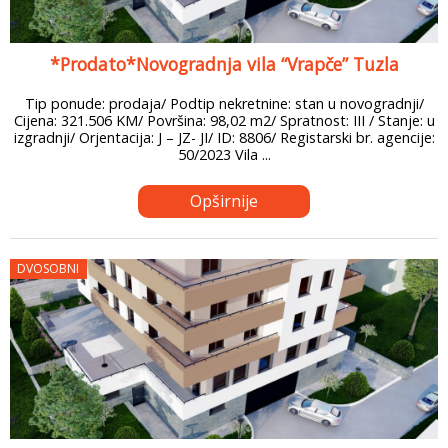
*Prodato*Novogradnja vila “Vrapče” Tuzla
Tip ponude: prodaja/ Podtip nekretnine: stan u novogradnji/
Cijena: 321.506 KM/ Površina: 98,02 m2/ Spratnost: III / Stanje: u
izgradnji/ Orjentacija: J – JZ- JI/ ID: 8806/ Registarski br. agencije:
50/2023 Vila ...
Opširnije
DVOSOBNI