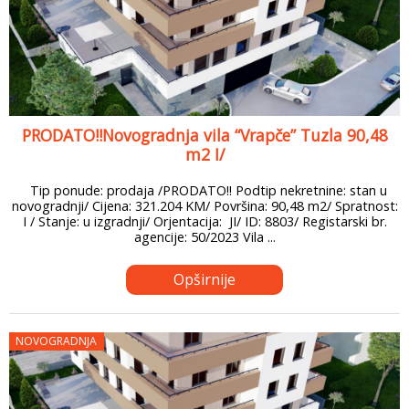
PRODATO!!Novogradnja vila “Vrapče” Tuzla 90,48
m2 I/
Tip ponude: prodaja /PRODATO!! Podtip nekretnine: stan u
novogradnji/ Cijena: 321.204 KM/ Površina: 90,48 m2/ Spratnost:
I / Stanje: u izgradnji/ Orjentacija: JI/ ID: 8803/ Registarski br.
agencije: 50/2023 Vila ...
Opširnije
NOVOGRADNJA