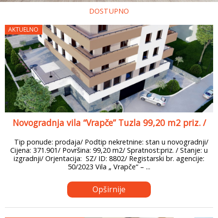
DOSTUPNO
AKTUELNO
Novogradnja vila “Vrapče” Tuzla 99,20 m2 priz. /
Tip ponude: prodaja/ Podtip nekretnine: stan u novogradnji/
Cijena: 371.901/ Površina: 99,20 m2/ Spratnost:priz. / Stanje: u
izgradnji/ Orjentacija: SZ/ ID: 8802/ Registarski br. agencije:
50/2023 Vila „ Vrapče“ – ...
Opširnije