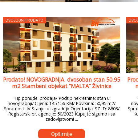
DVOSOBNI PRODATO
DVO
Prodato! NOVOGRADNJA dvosoban stan 50,95
Pro
m2 Stambeni objekat “MALTA” Živinice
m
Tip ponude: prodaja/ Podtip nekretnine: stan u
novogradnji/ Cijena: 145.156 KM/ Površina: 50,95 m2/
nov
Spratnost: IV Stanje: u izgradnji/ Orjentacija: SZ ID: 8603/
Sprat
Registarski br. agencije: 50/2023 Kupujte sigurno i sa
Ku
zadovljstvom! ...
Opširnije