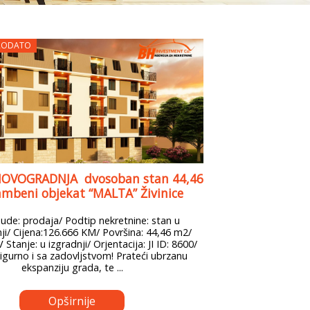
RODATO
NOVOGRADNJA dvosoban stan 44,46
mbeni objekat “MALTA” Živinice
ude: prodaja/ Podtip nekretnine: stan u
i/ Cijena:126.666 KM/ Površina: 44,46 m2/
 Stanje: u izgradnji/ Orjentacija: JI ID: 8600/
igurno i sa zadovljstvom! Prateći ubrzanu
ekspanziju grada, te ...
Opširnije