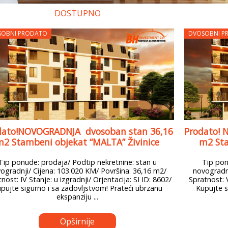
DOSTUPNO
SOBNI PRODATO
DVOSOBNI P
dato!NOVOGRADNJA dvosoban stan 36,16
Prodato! 
2 Stambeni objekat “MALTA” Živinice
m2 Sta
Tip ponude: prodaja/ Podtip nekretnine: stan u
Tip pon
ogradnji/ Cijena: 103.020 KM/ Površina: 36,16 m2/
novogradnj
nost: IV Stanje: u izgradnji/ Orjentacija: SI ID: 8602/
Spratnost: V
pujte sigurno i sa zadovljstvom! Prateći ubrzanu
Kupujte s
ekspanziju ...
Opširnije