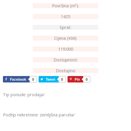
Površina (m²):
1425
Sprat:
Cijena (KM):
119.000
Dostupnost:
Dostupno
Facebook
0
Tweet
0
Pin
0
Tip ponude: prodaja/
Podtip nekretnine: zemljišna parcela/