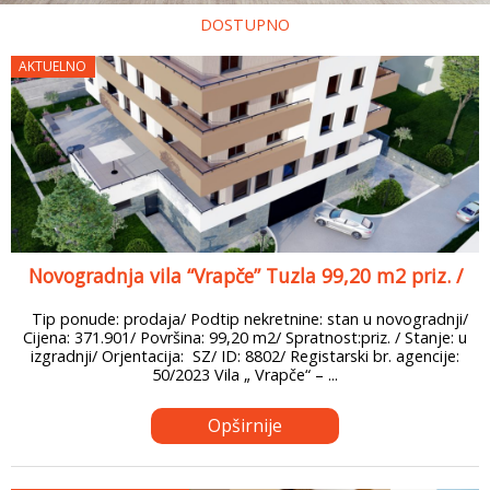
DOSTUPNO
AKTUELNO
Novogradnja vila “Vrapče” Tuzla 99,20 m2 priz. /
Tip ponude: prodaja/ Podtip nekretnine: stan u novogradnji/
Cijena: 371.901/ Površina: 99,20 m2/ Spratnost:priz. / Stanje: u
izgradnji/ Orjentacija: SZ/ ID: 8802/ Registarski br. agencije:
50/2023 Vila „ Vrapče“ – ...
Opširnije