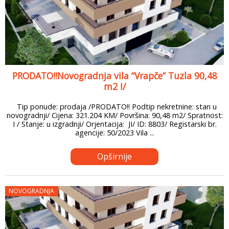
PRODATO!!Novogradnja vila “Vrapče” Tuzla 90,48
m2 I/
Tip ponude: prodaja /PRODATO!! Podtip nekretnine: stan u
novogradnji/ Cijena: 321.204 KM/ Površina: 90,48 m2/ Spratnost:
I / Stanje: u izgradnji/ Orjentacija: JI/ ID: 8803/ Registarski br.
agencije: 50/2023 Vila ...
Opširnije
NOVOGRADNJA