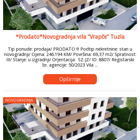
*Prodato*Novogradnja vila “Vrapče” Tuzla
Tip ponude: prodaja/ PRODATO !!! Podtip nekretnine: stan u
novogradnji/ Cijena: 246.194 KM/ Površina: 69,37 m2/ Spratnost:
III/ Stanje: u izgradnji/ Orjentacija: SZ-JZ/ ID: 8807/ Registarski
br. agencije: 50/2023 Vila ...
Opširnije
NOVOGRADNJA