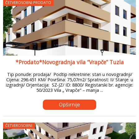
ČETVEROSOBNI PRODATO
*Prodato*Novogradnja vila “Vrapče” Tuzla
Tip ponude: prodaja/ Podtip nekretnine: stan u novogradnji/
Cijena: 296.451 KM/ Površina: 75,07m2/ Spratnost: II/ Stanje: u
izgradnji/ Orjentacija: SZ-JZ/ ID: 8800/ Registarski br. agencije:
50/2023 Vila „ Vrapče“ – manja ...
Opširnije
ČETVEROSOBNI