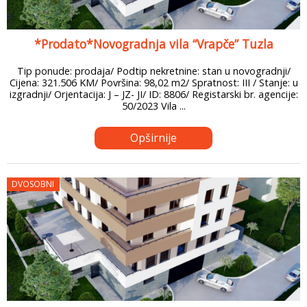
*Prodato*Novogradnja vila “Vrapče” Tuzla
Tip ponude: prodaja/ Podtip nekretnine: stan u novogradnji/
Cijena: 321.506 KM/ Površina: 98,02 m2/ Spratnost: III / Stanje: u
izgradnji/ Orjentacija: J – JZ- JI/ ID: 8806/ Registarski br. agencije:
50/2023 Vila ...
Opširnije
DVOSOBNI