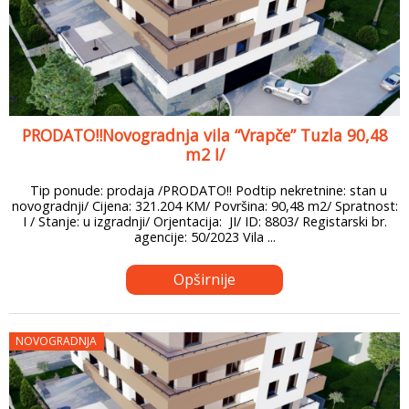
PRODATO!!Novogradnja vila “Vrapče” Tuzla 90,48
m2 I/
Tip ponude: prodaja /PRODATO!! Podtip nekretnine: stan u
novogradnji/ Cijena: 321.204 KM/ Površina: 90,48 m2/ Spratnost:
I / Stanje: u izgradnji/ Orjentacija: JI/ ID: 8803/ Registarski br.
agencije: 50/2023 Vila ...
Opširnije
NOVOGRADNJA