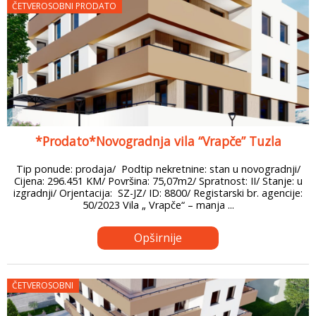
ČETVEROSOBNI PRODATO
*Prodato*Novogradnja vila “Vrapče” Tuzla
Tip ponude: prodaja/ Podtip nekretnine: stan u novogradnji/
Cijena: 296.451 KM/ Površina: 75,07m2/ Spratnost: II/ Stanje: u
izgradnji/ Orjentacija: SZ-JZ/ ID: 8800/ Registarski br. agencije:
50/2023 Vila „ Vrapče“ – manja ...
Opširnije
ČETVEROSOBNI