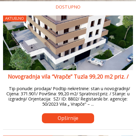
DOSTUPNO
AKTUELNO
Novogradnja vila “Vrapče” Tuzla 99,20 m2 priz. /
Tip ponude: prodaja/ Podtip nekretnine: stan u novogradnji/
Cijena: 371.901/ Površina: 99,20 m2/ Spratnost:priz. / Stanje: u
izgradnji/ Orjentacija: SZ/ ID: 8802/ Registarski br. agencije:
50/2023 Vila „ Vrapče“ – ...
Opširnije