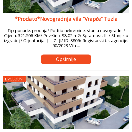
*Prodato*Novogradnja vila “Vrapče” Tuzla
Tip ponude: prodaja/ Podtip nekretnine: stan u novogradnji/
Cijena: 321.506 KM/ Površina: 98,02 m2/ Spratnost: III / Stanje: u
izgradnji/ Orjentacija: J – JZ- JI/ ID: 8806/ Registarski br. agencije:
50/2023 Vila ...
Opširnije
DVOSOBNI