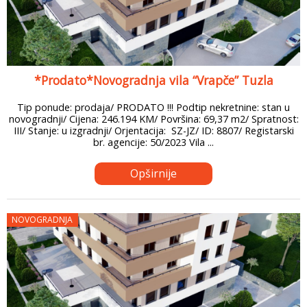
*Prodato*Novogradnja vila “Vrapče” Tuzla
Tip ponude: prodaja/ PRODATO !!! Podtip nekretnine: stan u
novogradnji/ Cijena: 246.194 KM/ Površina: 69,37 m2/ Spratnost:
III/ Stanje: u izgradnji/ Orjentacija: SZ-JZ/ ID: 8807/ Registarski
br. agencije: 50/2023 Vila ...
Opširnije
NOVOGRADNJA