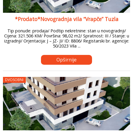
*Prodato*Novogradnja vila “Vrapče” Tuzla
Tip ponude: prodaja/ Podtip nekretnine: stan u novogradnji/
Cijena: 321.506 KM/ Površina: 98,02 m2/ Spratnost: III / Stanje: u
izgradnji/ Orjentacija: J – JZ- JI/ ID: 8806/ Registarski br. agencije:
50/2023 Vila ...
Opširnije
DVOSOBNI