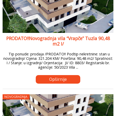
PRODATO!!Novogradnja vila “Vrapče” Tuzla 90,48
m2 I/
Tip ponude: prodaja /PRODATO!! Podtip nekretnine: stan u
novogradnji/ Cijena: 321.204 KM/ Površina: 90,48 m2/ Spratnost:
I / Stanje: u izgradnji/ Orjentacija: JI/ ID: 8803/ Registarski br.
agencije: 50/2023 Vila ...
Opširnije
NOVOGRADNJA