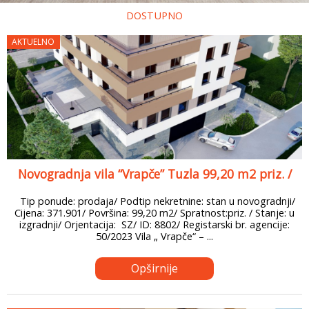
DOSTUPNO
AKTUELNO
Novogradnja vila “Vrapče” Tuzla 99,20 m2 priz. /
Tip ponude: prodaja/ Podtip nekretnine: stan u novogradnji/
Cijena: 371.901/ Površina: 99,20 m2/ Spratnost:priz. / Stanje: u
izgradnji/ Orjentacija: SZ/ ID: 8802/ Registarski br. agencije:
50/2023 Vila „ Vrapče“ – ...
Opširnije