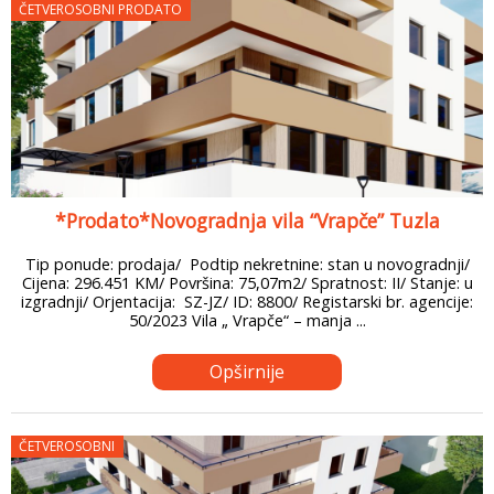
ČETVEROSOBNI PRODATO
*Prodato*Novogradnja vila “Vrapče” Tuzla
Tip ponude: prodaja/ Podtip nekretnine: stan u novogradnji/
Cijena: 296.451 KM/ Površina: 75,07m2/ Spratnost: II/ Stanje: u
izgradnji/ Orjentacija: SZ-JZ/ ID: 8800/ Registarski br. agencije:
50/2023 Vila „ Vrapče“ – manja ...
Opširnije
ČETVEROSOBNI