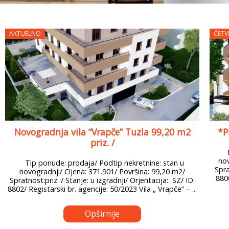
AKTUELNO
ČETV
Novogradnja vila “Vrapče” Tuzla 99,20 m2
*P
priz. /
nov
Tip ponude: prodaja/ Podtip nekretnine: stan u
Spra
novogradnji/ Cijena: 371.901/ Površina: 99,20 m2/
8800
Spratnost:priz. / Stanje: u izgradnji/ Orjentacija: SZ/ ID:
8802/ Registarski br. agencije: 50/2023 Vila „ Vrapče“ – ...
Opširnije