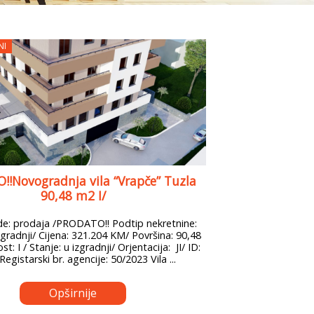
NI
!Novogradnja vila “Vrapče” Tuzla
90,48 m2 I/
: prodaja /PRODATO!! Podtip nekretnine:
gradnji/ Cijena: 321.204 KM/ Površina: 90,48
t: I / Stanje: u izgradnji/ Orjentacija: JI/ ID:
Registarski br. agencije: 50/2023 Vila ...
Opširnije