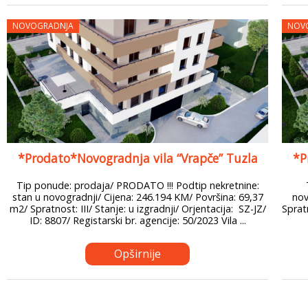
NOVOGRADNJA
NOV
*Prodato*Novogradnja vila “Vrapče” Tuzla
*P
Tip ponude: prodaja/ PRODATO !!! Podtip nekretnine:
stan u novogradnji/ Cijena: 246.194 KM/ Površina: 69,37
nov
m2/ Spratnost: III/ Stanje: u izgradnji/ Orjentacija: SZ-JZ/
Spratn
ID: 8807/ Registarski br. agencije: 50/2023 Vila ...
Opširnije