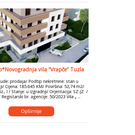
*Novogradnja vila “Vrapče” Tuzla
ude: prodaja/ Podtip nekretnine: stan u
i/ Cijena: 185.645 KM/ Površina: 52,74 m2/
z., I / Stanje: u izgradnji/ Orjentacija: SZ-JZ /
 Registarski br. agencije: 50/2023 Vila „ ...
Opširnije