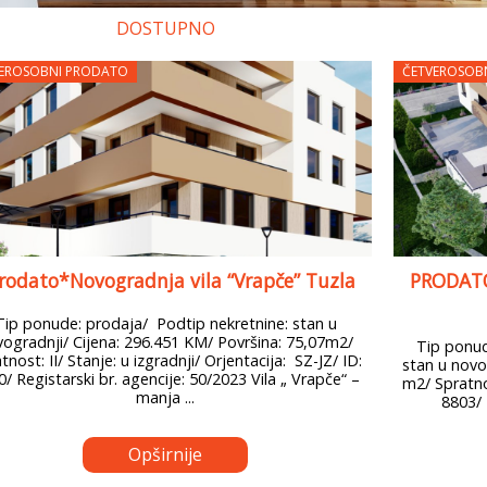
DOSTUPNO
EROSOBNI PRODATO
ČETVEROSOB
rodato*Novogradnja vila “Vrapče” Tuzla
PRODATO!
Tip ponude: prodaja/ Podtip nekretnine: stan u
ogradnji/ Cijena: 296.451 KM/ Površina: 75,07m2/
Tip ponude
tnost: II/ Stanje: u izgradnji/ Orjentacija: SZ-JZ/ ID:
stan u novo
/ Registarski br. agencije: 50/2023 Vila „ Vrapče“ –
m2/ Spratnos
manja ...
8803/ 
Opširnije