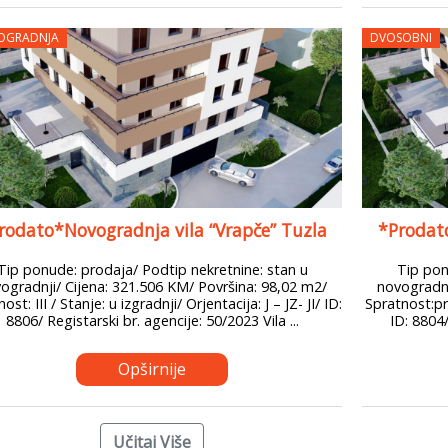
OGRADNJA
DVOSOBNI
rodato*Novogradnja vila “Vrapče” Tuzla
*Prodato
Tip ponude: prodaja/ Podtip nekretnine: stan u
Tip pon
ogradnji/ Cijena: 321.506 KM/ Površina: 98,02 m2/
novogradnj
ost: III / Stanje: u izgradnji/ Orjentacija: J – JZ- JI/ ID:
Spratnost:pri
8806/ Registarski br. agencije: 50/2023 Vila ...
ID: 8804/
Opširnije
Učitaj Više