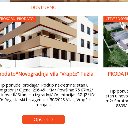
DOSTUPNO
EROSOBNI PRODATO
ČETVEROSOB
rodato*Novogradnja vila “Vrapče” Tuzla
PRODATO!
Tip ponude: prodaja/ Podtip nekretnine: stan u
ogradnji/ Cijena: 296.451 KM/ Površina: 75,07m2/
Tip ponude
tnost: II/ Stanje: u izgradnji/ Orjentacija: SZ-JZ/ ID:
stan u novo
/ Registarski br. agencije: 50/2023 Vila „ Vrapče“ –
m2/ Spratnos
manja ...
8803/ 
Opširnije