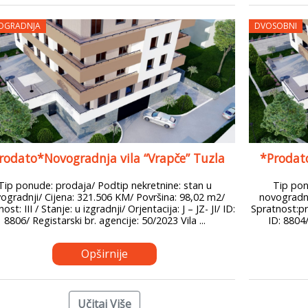
OGRADNJA
DVOSOBNI
rodato*Novogradnja vila “Vrapče” Tuzla
*Prodato
Tip ponude: prodaja/ Podtip nekretnine: stan u
Tip pon
ogradnji/ Cijena: 321.506 KM/ Površina: 98,02 m2/
novogradnj
ost: III / Stanje: u izgradnji/ Orjentacija: J – JZ- JI/ ID:
Spratnost:pri
8806/ Registarski br. agencije: 50/2023 Vila ...
ID: 8804/
Opširnije
Učitaj Više