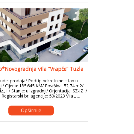
*Novogradnja vila “Vrapče” Tuzla
ude: prodaja/ Podtip nekretnine: stan u
i/ Cijena: 185.645 KM/ Površina: 52,74 m2/
z., I / Stanje: u izgradnji/ Orjentacija: SZ-JZ /
 Registarski br. agencije: 50/2023 Vila „ ...
Opširnije