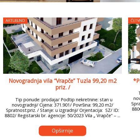
AKTUELNO
ČETV
Novogradnja vila “Vrapče” Tuzla 99,20 m2
*P
priz. /
nov
Tip ponude: prodaja/ Podtip nekretnine: stan u
Spra
novogradnji/ Cijena: 371.901/ Površina: 99,20 m2/
8800
Spratnost:priz. / Stanje: u izgradnji/ Orjentacija: SZ/ ID:
8802/ Registarski br. agencije: 50/2023 Vila „ Vrapče“ – ...
Opširnije