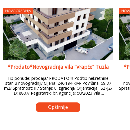
NOVOGRADNJA
NOV
*Prodato*Novogradnja vila “Vrapče” Tuzla
*P
Tip ponude: prodaja/ PRODATO !!! Podtip nekretnine:
stan u novogradnji/ Cijena: 246.194 KM/ Površina: 69,37
nov
m2/ Spratnost: III/ Stanje: u izgradnji/ Orjentacija: SZ-JZ/
Spratn
ID: 8807/ Registarski br. agencije: 50/2023 Vila ...
Opširnije