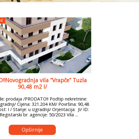
NI
!Novogradnja vila “Vrapče” Tuzla
90,48 m2 I/
: prodaja /PRODATO!! Podtip nekretnine:
gradnji/ Cijena: 321.204 KM/ Površina: 90,48
t: I / Stanje: u izgradnji/ Orjentacija: JI/ ID:
Registarski br. agencije: 50/2023 Vila ...
Opširnije