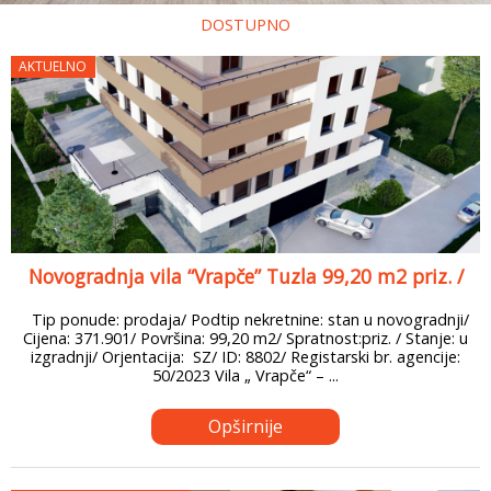
DOSTUPNO
AKTUELNO
Novogradnja vila “Vrapče” Tuzla 99,20 m2 priz. /
Tip ponude: prodaja/ Podtip nekretnine: stan u novogradnji/
Cijena: 371.901/ Površina: 99,20 m2/ Spratnost:priz. / Stanje: u
izgradnji/ Orjentacija: SZ/ ID: 8802/ Registarski br. agencije:
50/2023 Vila „ Vrapče“ – ...
Opširnije