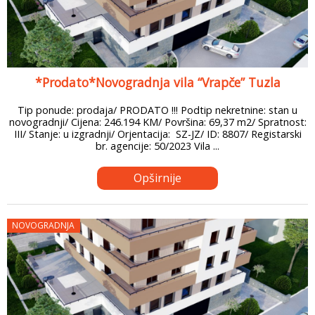
*Prodato*Novogradnja vila “Vrapče” Tuzla
Tip ponude: prodaja/ PRODATO !!! Podtip nekretnine: stan u
novogradnji/ Cijena: 246.194 KM/ Površina: 69,37 m2/ Spratnost:
III/ Stanje: u izgradnji/ Orjentacija: SZ-JZ/ ID: 8807/ Registarski
br. agencije: 50/2023 Vila ...
Opširnije
NOVOGRADNJA