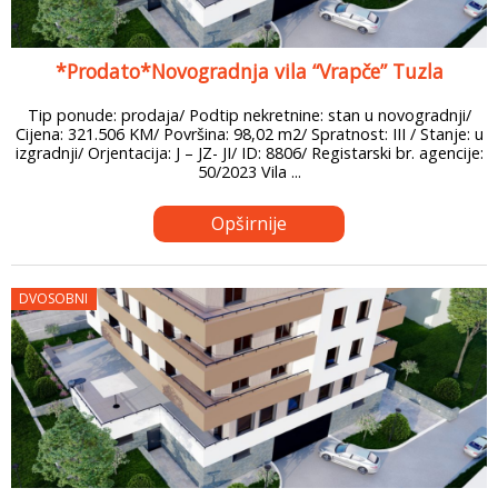
*Prodato*Novogradnja vila “Vrapče” Tuzla
Tip ponude: prodaja/ Podtip nekretnine: stan u novogradnji/
Cijena: 321.506 KM/ Površina: 98,02 m2/ Spratnost: III / Stanje: u
izgradnji/ Orjentacija: J – JZ- JI/ ID: 8806/ Registarski br. agencije:
50/2023 Vila ...
Opširnije
DVOSOBNI