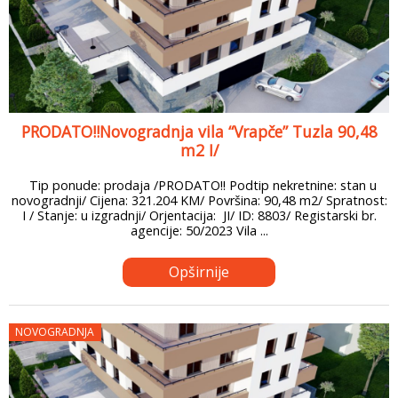
PRODATO!!Novogradnja vila “Vrapče” Tuzla 90,48
m2 I/
Tip ponude: prodaja /PRODATO!! Podtip nekretnine: stan u
novogradnji/ Cijena: 321.204 KM/ Površina: 90,48 m2/ Spratnost:
I / Stanje: u izgradnji/ Orjentacija: JI/ ID: 8803/ Registarski br.
agencije: 50/2023 Vila ...
Opširnije
NOVOGRADNJA