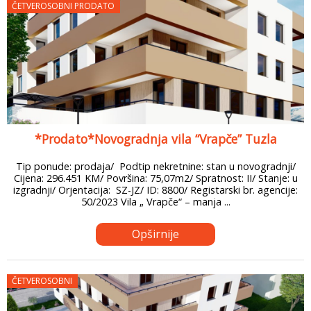
ČETVEROSOBNI PRODATO
*Prodato*Novogradnja vila “Vrapče” Tuzla
Tip ponude: prodaja/ Podtip nekretnine: stan u novogradnji/
Cijena: 296.451 KM/ Površina: 75,07m2/ Spratnost: II/ Stanje: u
izgradnji/ Orjentacija: SZ-JZ/ ID: 8800/ Registarski br. agencije:
50/2023 Vila „ Vrapče“ – manja ...
Opširnije
ČETVEROSOBNI