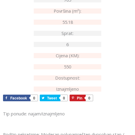
Površina (m²):
55.18
Sprat:
6
Cijena (KM):
550
Dostupnost:
Iznajmljeno
Facebook
0
Tweet
0
Pin
0
Tip ponude: najam/iznajmljeno
Podtip nekretnine: Moderan polunamješten dvosoban stan /