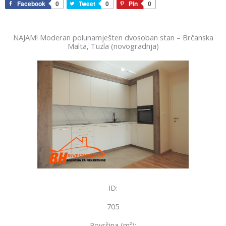
Facebook
0
Tweet
0
Pin
0
NAJAM! Moderan polunamješten dvosoban stan – Brčanska
Malta, Tuzla (novogradnja)
ID:
705
Površina (m²):