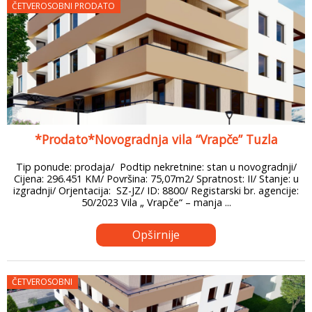
ČETVEROSOBNI PRODATO
*Prodato*Novogradnja vila “Vrapče” Tuzla
Tip ponude: prodaja/ Podtip nekretnine: stan u novogradnji/
Cijena: 296.451 KM/ Površina: 75,07m2/ Spratnost: II/ Stanje: u
izgradnji/ Orjentacija: SZ-JZ/ ID: 8800/ Registarski br. agencije:
50/2023 Vila „ Vrapče“ – manja ...
Opširnije
ČETVEROSOBNI