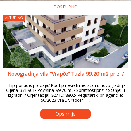
DOSTUPNO
AKTUELNO
Novogradnja vila “Vrapče” Tuzla 99,20 m2 priz. /
Tip ponude: prodaja/ Podtip nekretnine: stan u novogradnji/
Cijena: 371.901/ Površina: 99,20 m2/ Spratnost:priz. / Stanje: u
izgradnji/ Orjentacija: SZ/ ID: 8802/ Registarski br. agencije:
50/2023 Vila „ Vrapče“ – ...
Opširnije