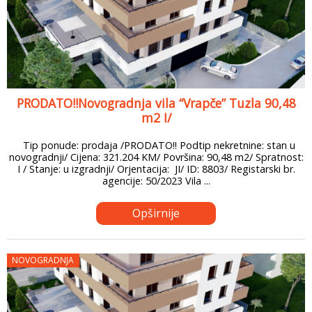
PRODATO!!Novogradnja vila “Vrapče” Tuzla 90,48
m2 I/
Tip ponude: prodaja /PRODATO!! Podtip nekretnine: stan u
novogradnji/ Cijena: 321.204 KM/ Površina: 90,48 m2/ Spratnost:
I / Stanje: u izgradnji/ Orjentacija: JI/ ID: 8803/ Registarski br.
agencije: 50/2023 Vila ...
Opširnije
NOVOGRADNJA