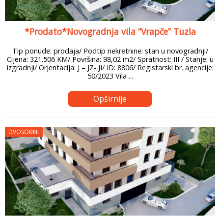
*Prodato*Novogradnja vila “Vrapče” Tuzla
Tip ponude: prodaja/ Podtip nekretnine: stan u novogradnji/
Cijena: 321.506 KM/ Površina: 98,02 m2/ Spratnost: III / Stanje: u
izgradnji/ Orjentacija: J – JZ- JI/ ID: 8806/ Registarski br. agencije:
50/2023 Vila ...
Opširnije
DVOSOBNI