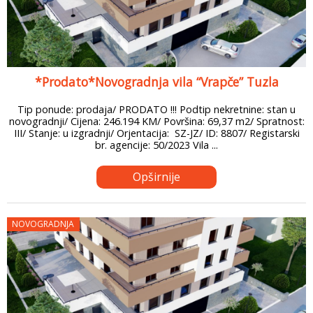
*Prodato*Novogradnja vila “Vrapče” Tuzla
Tip ponude: prodaja/ PRODATO !!! Podtip nekretnine: stan u
novogradnji/ Cijena: 246.194 KM/ Površina: 69,37 m2/ Spratnost:
III/ Stanje: u izgradnji/ Orjentacija: SZ-JZ/ ID: 8807/ Registarski
br. agencije: 50/2023 Vila ...
Opširnije
NOVOGRADNJA